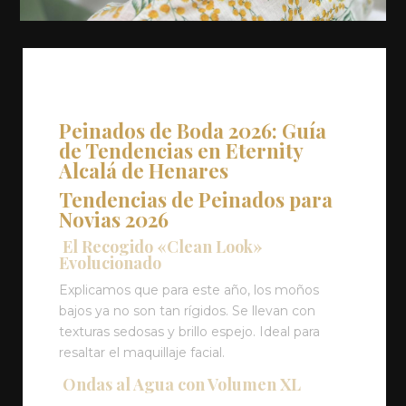
Peinados de Boda 2026: Guía
de Tendencias en Eternity
Alcalá de Henares
Tendencias de Peinados para
Novias 2026
El Recogido «Clean Look»
Evolucionado
Explicamos que para este año, los moños
bajos ya no son tan rígidos. Se llevan con
texturas sedosas y brillo espejo. Ideal para
resaltar el maquillaje facial.
Ondas al Agua con Volumen XL