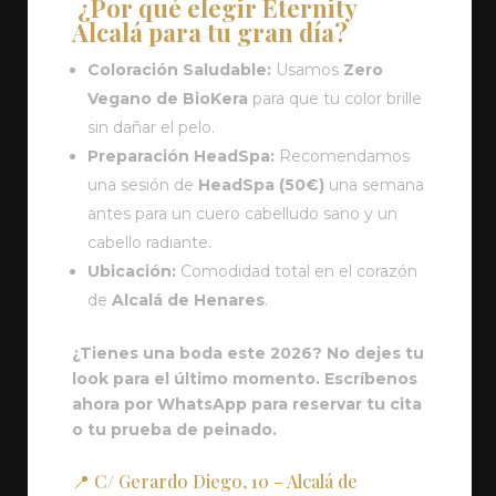
¿Por qué elegir Eternity
Alcalá para tu gran día?
Coloración Saludable:
Usamos
Zero
Vegano de BioKera
para que tu color brille
sin dañar el pelo.
Preparación HeadSpa:
Recomendamos
una sesión de
HeadSpa (50€)
una semana
antes para un cuero cabelludo sano y un
cabello radiante.
Ubicación:
Comodidad total en el corazón
de
Alcalá de Henares
.
¿Tienes una boda este 2026? No dejes tu
look para el último momento. Escríbenos
ahora por WhatsApp para reservar tu cita
o tu prueba de peinado.
📍 C/ Gerardo Diego, 10 – Alcalá de