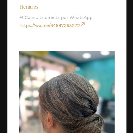
Henares
📲 Consulta directa por WhatsApp:
https://wa.me/34687263272