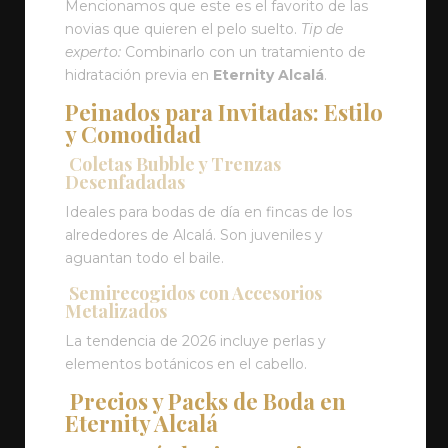
Mencionamos que este es el favorito de las
novias que quieren el pelo suelto.
Tip de
experto:
Combinarlo con un tratamiento de
hidratación previa en
Eternity Alcalá
.
Peinados para Invitadas: Estilo
y Comodidad
Coletas Bubble y Trenzas
Desenfadadas
Ideales para bodas de día en fincas de los
alrededores de Alcalá. Son juveniles y
aguantan todo el baile.
Semirecogidos con Accesorios
Metalizados
La tendencia de 2026 incluye perlas y
elementos botánicos en el cabello.
Precios y Packs de Boda en
Eternity Alcalá