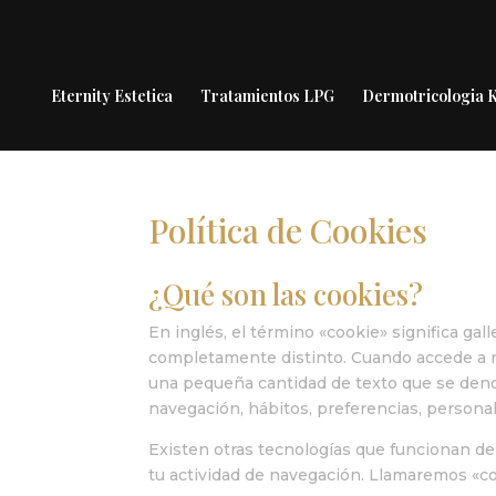
Eternity Estetica
Tratamientos LPG
Dermotricologia
Política de Cookies
¿Qué son las cookies?
En inglés, el término «cookie» significa ga
completamente distinto. Cuando accede a n
una pequeña cantidad de texto que se deno
navegación, hábitos, preferencias, persona
Existen otras tecnologías que funcionan de
tu actividad de navegación. Llamaremos «co