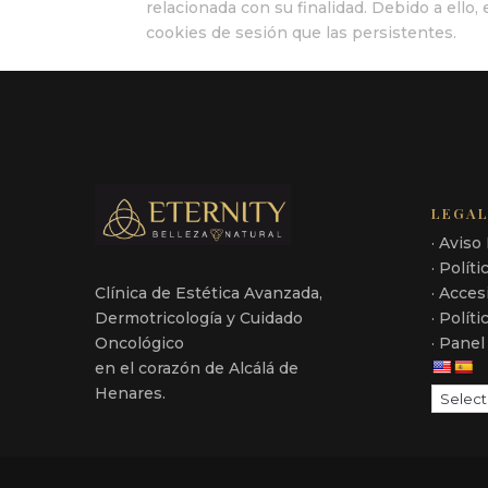
relacionada con su finalidad. Debido a el
cookies de sesión que las persistentes.
LEGA
· Aviso
· Polít
Clínica de Estética Avanzada,
· Acces
Dermotricología y Cuidado
· Polít
Oncológico
· Panel
en el corazón de Alcálá de
Henares.