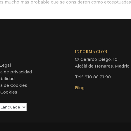
lo, es mucho más probable que se consideren como exceptuadas
INFORMACIÓN
L
C/ Gerardo Diego, 10
 Legal
Alcálá de Henares, Madrid
ica de privacidad
Telf: 910 86 21 90
ibilidad
ica de Cookies
Blog
 Cookies