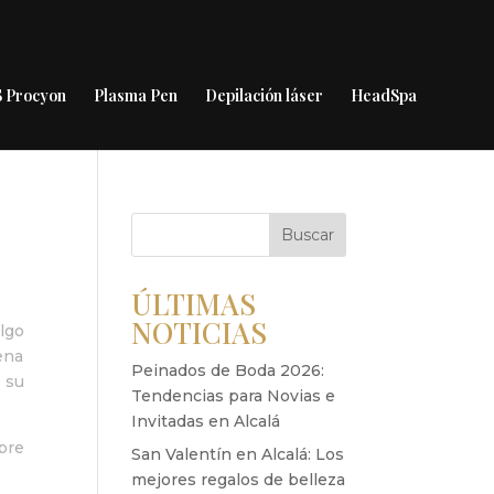
 Procyon
Plasma Pen
Depilación láser
HeadSpa
Buscar
ÚLTIMAS
NOTICIAS
algo
ena
Peinados de Boda 2026:
 su
Tendencias para Novias e
Invitadas en Alcalá
obre
San Valentín en Alcalá: Los
mejores regalos de belleza