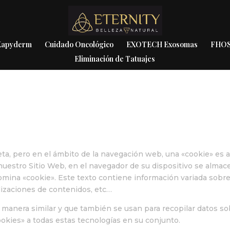
 Kapyderm
Cuidado Oncológico
EXOTECH Exosomas
FHOS
Eliminación de Tatuajes
lleta, pero en el ámbito de la navegación web, una «cookie» es 
uestro Sitio Web, en el navegador de su dispositivo se almac
mina «cookie». Este texto contiene información variada sobre
lizaciones de contenidos, etc…
 manera similar y que también se usan para recopilar datos s
okies» a todas estas tecnologías en su conjunto.