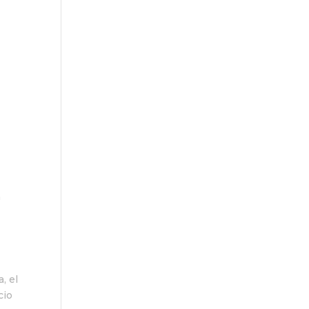
n
, el
cio