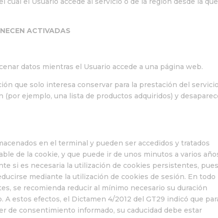
l cual el Usuario accede al servicio o de la región desde la qu
ANECEN ACTIVADAS
cenar datos mientras el Usuario accede a una página web.
ón que solo interesa conservar para la prestación del servici
ón (por ejemplo, una lista de productos adquiridos) y desapare
lmacenados en el terminal y pueden ser accedidos y tratados
ble de la cookie, y que puede ir de unos minutos a varios año
e si es necesaria la utilización de cookies persistentes, pue
reducirse mediante la utilización de cookies de sesión. En todo
tes, se recomienda reducir al mínimo necesario su duración
o. A estos efectos, el Dictamen 4/2012 del GT29 indicó que par
er de consentimiento informado, su caducidad debe estar