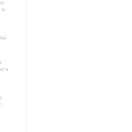
io.
 lo
tar
e
er a
s
y