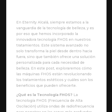
En Eternity Alcalá, siempre estamos a la
vanguardia de la tecnología de belleza, y es
por eso que hemos incorporado la
innovadora tecnología FHOS en nuestros
tratamientos. Este sistema avanzado no
solo transforma la piel desde dentro hacia
fuera, sino que también ofrece una solución
personalizada para cada necesidad de
belleza. En este post, exploraremos cómo
las máquinas FHOS están revolucionando
los tratamientos estéticos y cuáles son los
beneficios que pueden ofrecerte.
¿Qué es la Tecnología FHOS?
La
tecnología FHOS (Frecuencia de Alta
Oscilación) utiliza ondas de radiofrecuencia