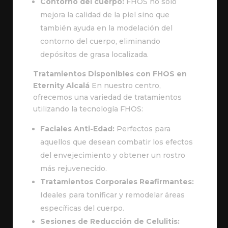
Contorno del cuerpo:
FHOS no solo
mejora la calidad de la piel sino que
también ayuda en la modelación del
contorno del cuerpo, eliminando
depósitos de grasa localizada.
Tratamientos Disponibles con FHOS en
Eternity Alcalá
En nuestro centro,
ofrecemos una variedad de tratamientos
utilizando la tecnología FHOS:
Faciales Anti-Edad:
Perfectos para
aquellos que desean combatir los efectos
del envejecimiento y obtener un rostro
más rejuvenecido.
Tratamientos Corporales Reafirmantes:
Ideales para tonificar y remodelar áreas
específicas del cuerpo.
Sesiones de Reducción de Celulitis: