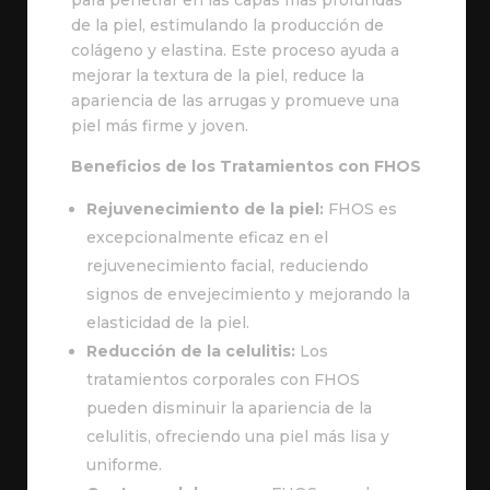
para penetrar en las capas más profundas
de la piel, estimulando la producción de
colágeno y elastina. Este proceso ayuda a
mejorar la textura de la piel, reduce la
apariencia de las arrugas y promueve una
piel más firme y joven.
Beneficios de los Tratamientos con FHOS
Rejuvenecimiento de la piel:
FHOS es
excepcionalmente eficaz en el
rejuvenecimiento facial, reduciendo
signos de envejecimiento y mejorando la
elasticidad de la piel.
Reducción de la celulitis:
Los
tratamientos corporales con FHOS
pueden disminuir la apariencia de la
celulitis, ofreciendo una piel más lisa y
uniforme.