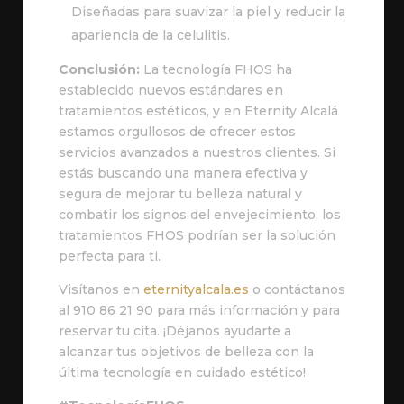
Diseñadas para suavizar la piel y reducir la
apariencia de la celulitis.
Conclusión:
La tecnología FHOS ha
establecido nuevos estándares en
tratamientos estéticos, y en Eternity Alcalá
estamos orgullosos de ofrecer estos
servicios avanzados a nuestros clientes. Si
estás buscando una manera efectiva y
segura de mejorar tu belleza natural y
combatir los signos del envejecimiento, los
tratamientos FHOS podrían ser la solución
perfecta para ti.
Visítanos en
eternityalcala
.es
o contáctanos
al 910 86 21 90 para más información y para
reservar tu cita. ¡Déjanos ayudarte a
alcanzar tus objetivos de belleza con la
última tecnología en cuidado estético!