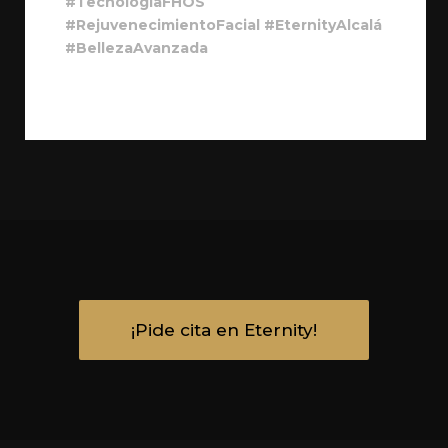
#TecnologíaFHOS
#RejuvenecimientoFacial #EternityAlcalá
#BellezaAvanzada
¡Pide cita en Eternity!