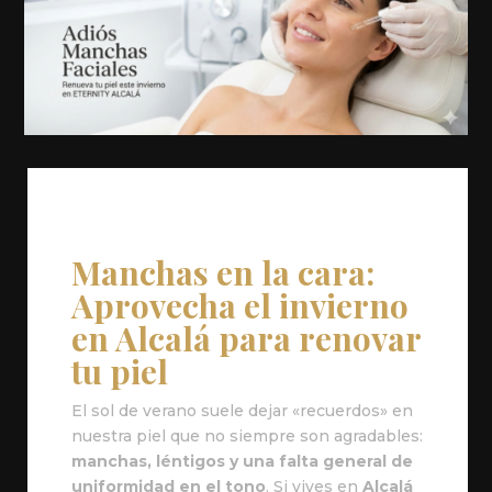
Manchas en la cara:
Aprovecha el invierno
en Alcalá para renovar
tu piel
El sol de verano suele dejar «recuerdos» en
nuestra piel que no siempre son agradables:
manchas, léntigos y una falta general de
uniformidad en el tono
. Si vives en
Alcalá