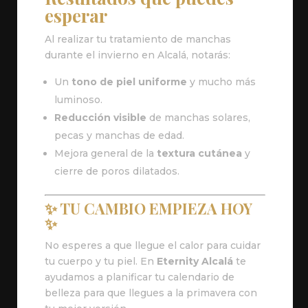
esperar
Al realizar tu tratamiento de manchas
durante el invierno en Alcalá, notarás:
Un
tono de piel uniforme
y mucho más
luminoso.
Reducción visible
de manchas solares,
pecas y manchas de edad.
Mejora general de la
textura cutánea
y
cierre de poros dilatados.
✨ TU CAMBIO EMPIEZA HOY
✨
No esperes a que llegue el calor para cuidar
tu cuerpo y tu piel. En
Eternity Alcalá
te
ayudamos a planificar tu calendario de
belleza para que llegues a la primavera con