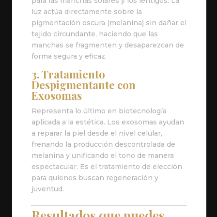
para las manchas solares y los léntigos. La
luz actúa directamente sobre la
pigmentación oscura (melanina) sin dañar el
tejido circundante, haciendo que las
manchas se fragmenten y desaparezcan de
forma segura y eficaz.
3. Tratamiento
Despigmentante con
Exosomas
Representa lo último en biotecnología
aplicada a la estética. Los exosomas ayudan
a reparar la piel desde el nivel celular,
frenando la producción descontrolada de
melanina y unificando el tono de manera
espectacular. Es el tratamiento de elección
para quienes buscan regeneración y
juventud.
Resultados que puedes