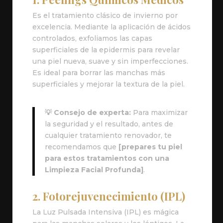
Es el tratamiento clásico de invierno por
excelencia. Mediante la aplicación de ácidos
controlados, exfoliamos las capas
superficiales de la epidermis para revelar
una piel nueva, suave y sin imperfecciones.
Es ideal para borrar las manchas más
superficiales y mejorar la textura de la piel.
💡 Consejo de experta:
Para maximizar
la seguridad y el resultado, antes de
cualquier tratamiento renovador, te
recomendamos que
[prepares tu piel
para estos tratamientos con una
Limpieza Facial Profunda]
.
2. Fotorejuvenecimiento (IPL)
La Luz Pulsada Intensiva (IPL) es mágica