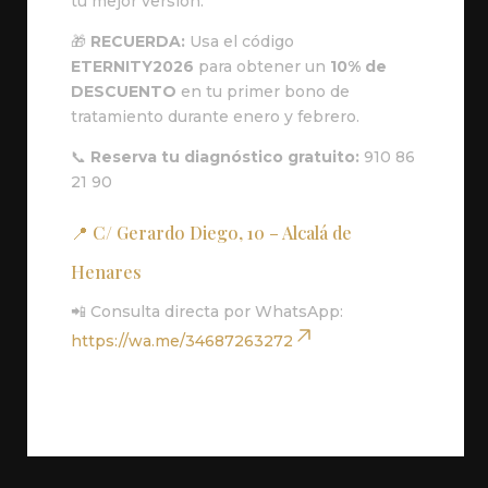
tu mejor versión.
🎁
RECUERDA:
Usa el código
ETERNITY2026
para obtener un
10% de
DESCUENTO
en tu primer bono de
tratamiento durante enero y febrero.
📞
Reserva tu diagnóstico gratuito:
910 86
21 90
📍 C/ Gerardo Diego, 10 – Alcalá de
Henares
📲 Consulta directa por WhatsApp:
https://wa.me/34687263272