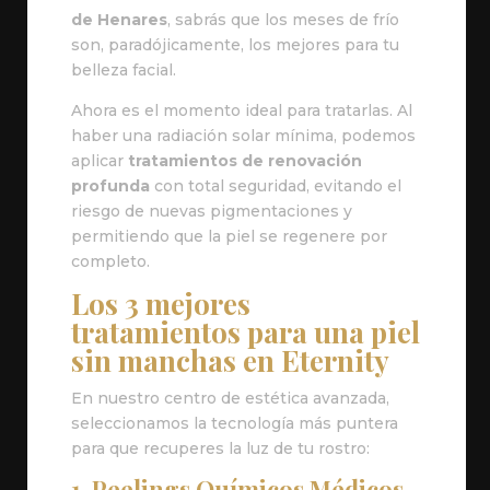
de Henares
, sabrás que los meses de frío
son, paradójicamente, los mejores para tu
belleza facial.
Ahora es el momento ideal para tratarlas. Al
haber una radiación solar mínima, podemos
aplicar
tratamientos de renovación
profunda
con total seguridad, evitando el
riesgo de nuevas pigmentaciones y
permitiendo que la piel se regenere por
completo.
Los 3 mejores
tratamientos para una piel
sin manchas en Eternity
En nuestro centro de estética avanzada,
seleccionamos la tecnología más puntera
para que recuperes la luz de tu rostro:
1. Peelings Químicos Médicos