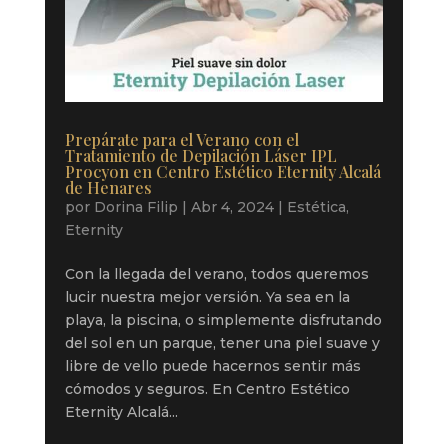
Prepárate para el Verano con el
Tratamiento de Depilación Láser IPL
Procyon en Centro Estético Eternity Alcalá
de Henares
por
Dorina Filip
|
Abr 4, 2024
|
Estética
,
Eternity
Con la llegada del verano, todos queremos
lucir nuestra mejor versión. Ya sea en la
playa, la piscina, o simplemente disfrutando
del sol en un parque, tener una piel suave y
libre de vello puede hacernos sentir más
cómodos y seguros. En Centro Estético
Eternity Alcalá...