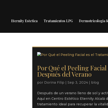
Eternity Estetica
Tratamientos LPG
Dermotricologia
Por Qué el Peeling Facial
Después del Verano
por
Dorina Filip
|
Sep 3, 2024
|
blog
Después de un verano lleno de sol y activ
Aquí en Centro Estético Eternity Alcalá
tratamiento ideal para recuperar la vitalid