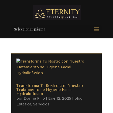
Seleccionar página
Transforma Tu Rostro con Nuestro
Tratamiento de Higiene Facial
Hydralinfusion
por
Dorina Filip
|
Ene 12, 2025
|
blog
,
Estética
,
Servicios